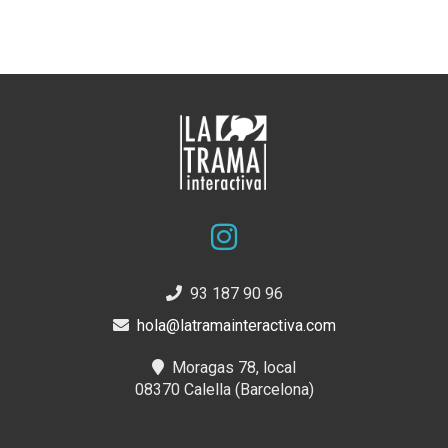
93 187 90 96
hola@latramainteractiva.com
Moragas 78, local
08370 Calella (Barcelona)